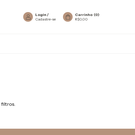
Login
/
Carrinho
(
0
)
Cadastre-se
R$0,00
filtros.