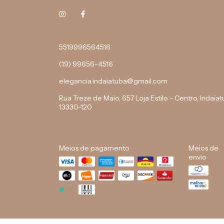
5519996564516
(19) 99656-4516
elegancia.indaiatuba@gmail.com
Rua Treze de Maio, 657 Loja Estilo - Centro, Indaiat
13330-120
Meios de pagamento
Meios de
envio