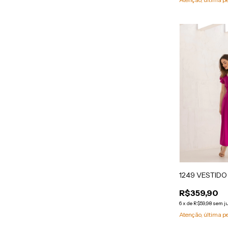
1249 VESTIDO 
R$359,90
6
x
de
R$59,98
sem j
Atenção, última p