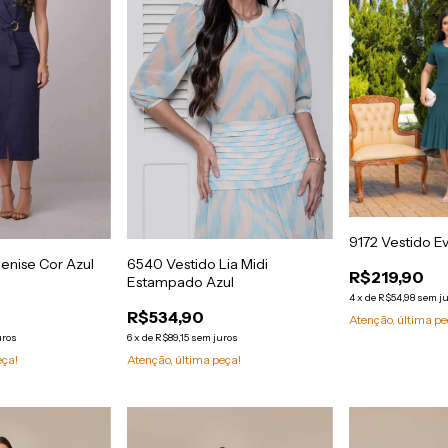
9172 Vestido E
enise Cor Azul
6540 Vestido Lia Midi
R$219,90
Estampado Azul
4
x
de
R$54,98
sem j
R$534,90
Atenção, última pe
uros
6
x
de
R$89,15
sem juros
eça!
Atenção, última peça!