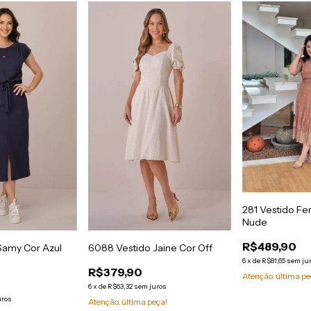
281 Vestido Fe
Nude
R$489,90
Samy Cor Azul
6088 Vestido Jaine Cor Off
6
x
de
R$81,65
sem ju
R$379,90
Atenção, última pe
6
x
de
R$63,32
sem juros
uros
Atenção, última peça!