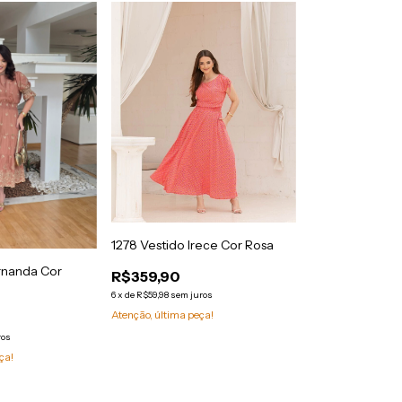
1278 Vestido Irece Cor Rosa
rnanda Cor
R$359,90
6
x
de
R$59,98
sem juros
Atenção, última peça!
ros
ça!