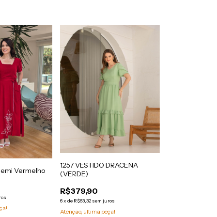
1257 VESTIDO DRACENA
oemi Vermelho
(VERDE)
R$379,90
ros
6
x
de
R$63,32
sem juros
ça!
Atenção, última peça!