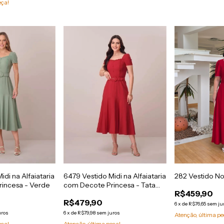
eça!
idi na Alfaiataria
6479 Vestido Midi na Alfaiataria
282 Vestido N
incesa - Verde
com Decote Princesa - Tata
R$459,90
Martello
R$479,90
6
x
de
R$76,65
sem ju
uros
6
x
de
R$79,98
sem juros
Atenção, última pe
eça!
Atenção, última peça!