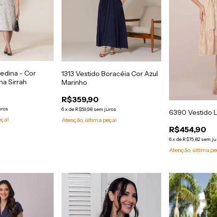
edina - Cor
1313 Vestido Boracéia Cor Azul
na Sirrah
Marinho
R$359,90
uros
6
x
de
R$59,98
sem juros
6390 Vestido 
eça!
Atenção, última peça!
R$454,90
6
x
de
R$75,82
sem ju
Atenção, última pe