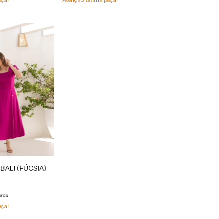
BALI (FÚCSIA)
uros
eça!