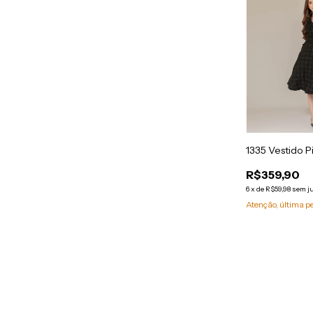
1335 Vestido P
R$359,90
6
x
de
R$59,98
sem j
Atenção, última p