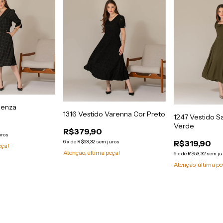
ienza
1316 Vestido Varenna Cor Preto
1247 Vestido S
Verde
R$379,90
uros
R$319,90
6
x
de
R$63,32
sem juros
eça!
Atenção, última peça!
6
x
de
R$53,32
sem ju
Atenção, última pe