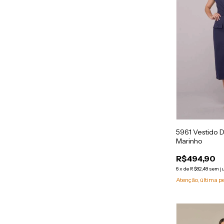
5961 Vestido D
Marinho
R$494,90
6
x
de
R$82,48
sem j
Atenção, última p