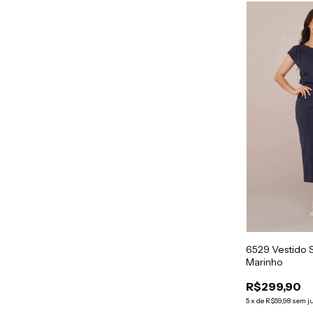
6529 Vestido 
Marinho
R$299,90
5
x
de
R$59,98
sem j