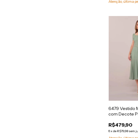
Atenção, última p
6479 Vestido M
com Decote Pr
R$479,90
6
x
de
R$79,98
sem j
Atenção, última p