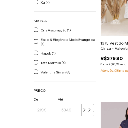
Xg (4)
MARCA
Cris Assumpção (1)
Estilo & Elegância Moda Evangélica
1373 Vestido M
(1)
Cinza - Valenti
Hapuk (1)
R$379,90
Tata Martello (4)
6
x
de
R$63,32
sem j
Atenção, última p
Valentina Sirrah (4)
PREÇO
De
Até