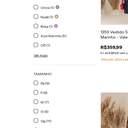
Cinza (1)
Nude (1)
Rosa (1)
1359 Vestido 
Azul Marinho (5)
Marinho - Vale
Off (1)
R$359,99
6
x
de
R$60,00
sem j
Ver mais
Atenção, última p
TAMANHO
Pp (9)
P (6)
M (7)
G (9)
Gg (11)