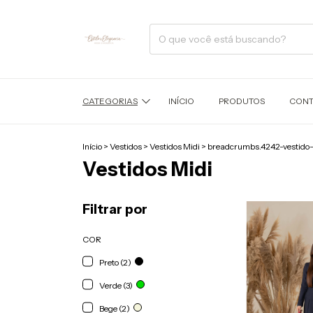
CATEGORIAS
INÍCIO
PRODUTOS
CONT
Início
>
Vestidos
>
Vestidos Midi
>
breadcrumbs.4242-vestido-
Vestidos Midi
Filtrar por
COR
Preto (2)
Verde (3)
Bege (2)