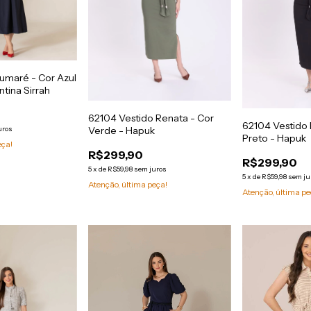
Sumaré - Cor Azul
ntina Sirrah
62104 Vestido Renata - Cor
62104 Vestido 
uros
Verde - Hapuk
Preto - Hapuk
eça!
R$299,90
R$299,90
5
x
de
R$59,98
sem juros
5
x
de
R$59,98
sem ju
Atenção, última peça!
Atenção, última pe