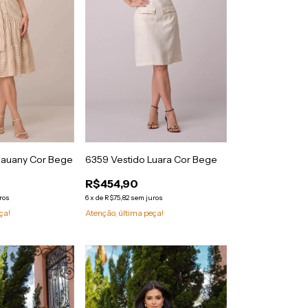
Lauany Cor Bege
6359 Vestido Luara Cor Bege
R$454,90
ros
6
x
de
R$75,82
sem juros
ça!
Atenção, última peça!