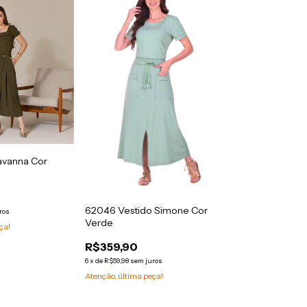
avanna Cor
62046 Vestido Simone Cor
ros
Verde
ça!
R$359,90
6
x
de
R$59,98
sem juros
Atenção, última peça!