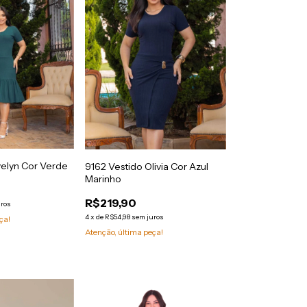
velyn Cor Verde
9162 Vestido Olivia Cor Azul
Marinho
R$219,90
uros
4
x
de
R$54,98
sem juros
ça!
Atenção, última peça!