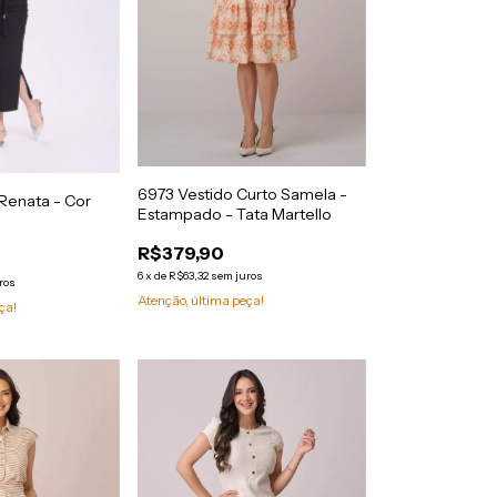
6973 Vestido Curto Samela -
Renata - Cor
Estampado - Tata Martello
R$379,90
6
x
de
R$63,32
sem juros
ros
Atenção, última peça!
ça!